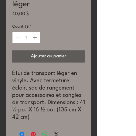
léger
Prix
40,00 $
Quantité
*
Ajouter au panier
Étui de transport léger en
vinyle. Avec fermeture
éclair, sac de rangement
pour accessoires et sangles
de transport. Dimensions : 41
½ po. X 16 ½ po. (105 cm X
42 cm)